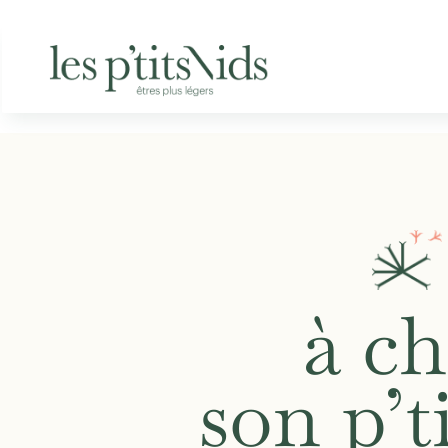
à ch
son p’t