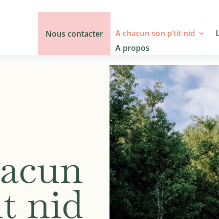
A chacun son p’tit nid
Nous contacter
A propos
acun
it nid