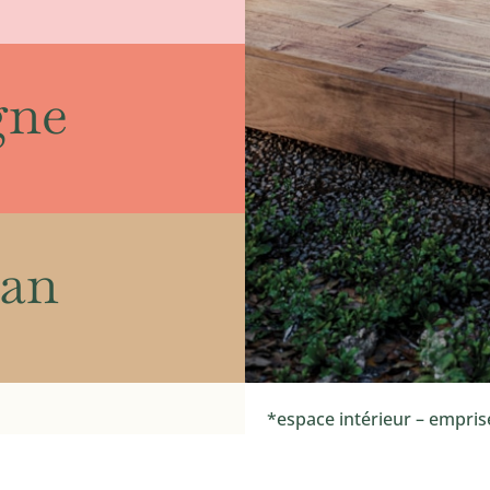
gne
can
*espace intérieur – empris