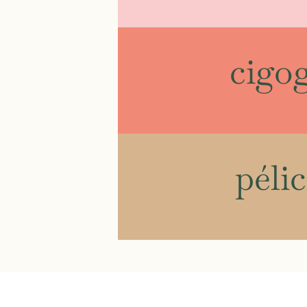
cigo
péli