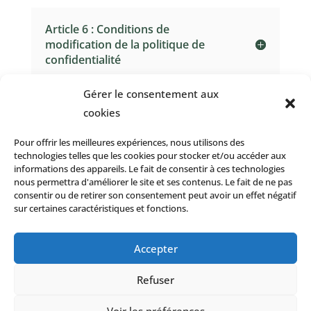
Article 6 : Conditions de
modification de la politique de
confidentialité
Gérer le consentement aux
cookies
Pour offrir les meilleures expériences, nous utilisons des
technologies telles que les cookies pour stocker et/ou accéder aux
Les p’tits Nids
informations des appareils. Le fait de consentir à ces technologies
nous permettra d'améliorer le site et ses contenus. Le fait de ne pas
Showroom Square
consentir ou de retirer son consentement peut avoir un effet négatif
sur certaines caractéristiques et fonctions.
Boulevard de la vie,
85 170 Bellevigny
lesptitsnids@gmail.com
Accepter
02 51 24 66 42
Refuser
Voir les préférences